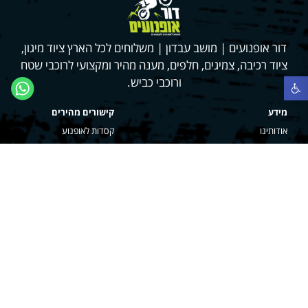
דור אופנועים | מושב עבדון | משלוחים לכל הארץ ציוד מיגון,
ציוד רכיבה, צמיגים, חלפים, מענה מהיר ומקצועי לרוכבי שטח
ורוכבי כביש.
פתח סרגל נגישות
מידע
קישורים מהירים
אודותינו
קסדות לאופנוע
אחריות והחזרות
חליפות רכיבה
החשבון שלי
כפפות רכיבה
צור קשר
מגפי רכיבה
מעילי רכיבה
תיקי רכיבה
צרו קשר
א׳-ה: 18:00-9:00
ו' - 9:00-14:00
04-6020085