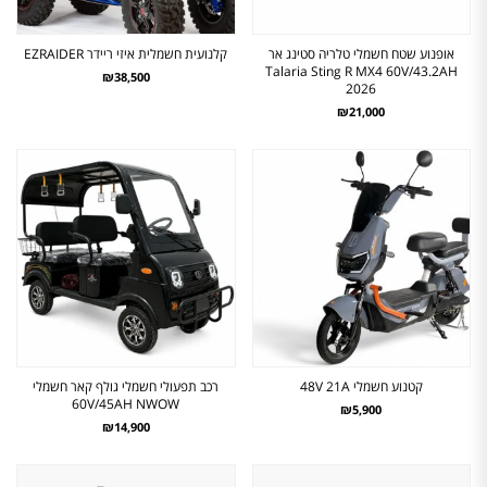
אופנוע שטח חשמלי טלריה סטינג אר
קלנועית חשמלית איזי ריידר EZRAIDER
Talaria Sting R MX4 60V/43.2AH
₪38,500
2026
₪21,000
קטנוע חשמלי 48V 21A
רכב תפעולי חשמלי גולף קאר חשמלי
60V/45AH NWOW
₪5,900
₪14,900