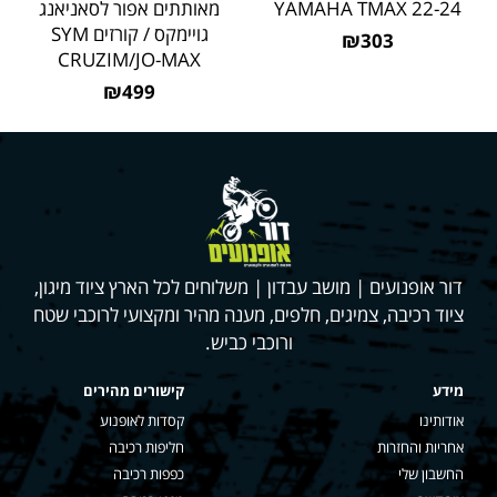
YAMAHA TMAX 22-24
מאותתים אפור לסאניאנג
גויימקס / קורזים SYM
₪303
CRUZIM/JO-MAX
₪499
דור אופנועים | מושב עבדון | משלוחים לכל הארץ ציוד מיגון,
ציוד רכיבה, צמיגים, חלפים, מענה מהיר ומקצועי לרוכבי שטח
ורוכבי כביש.
מידע
קישורים מהירים
אודותינו
קסדות לאופנוע
אחריות והחזרות
חליפות רכיבה
החשבון שלי
כפפות רכיבה