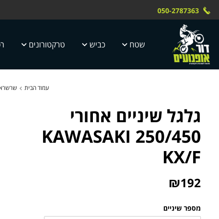
Skip to Content
Contact Us
משלוח חינם עד הבית תוך 4 ימי עסק
 טוק dor motor
050-2787363
5 ימי עסקים
שטח
כביש
טרקטורונים
רכ
עמוד הבית
שרשראות
גלגל שיניים אחורי
250/450 KAWASAKI
KX/F
₪
192
מספר שיניים