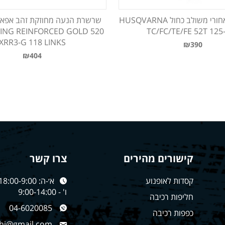
גלגל שיניים אחורי משולב כחול HUSQVARNA
RING REINFORCED GOLD 520
TC/FC/TE/FE 52T 125
XRR3-G 118 LINKS
₪390
₪404
קישורים מהירים
צרו קשר
קסדות לאופנוע
א׳-ה: 18:00-9:00
ו' - 9:00-14:00
חליפות רכיבה
04-6020085
כפפות רכיבה
hi@gmail.com