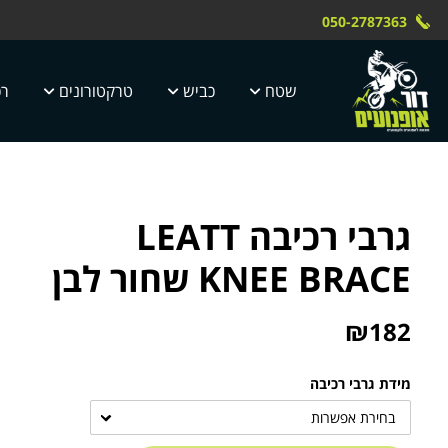
Skip to Content
Contact Us
משלוח חינם עד הבית תוך 4 ימי עסק
 טוק dor motor
050-2787363
5 ימי עסקים
שטח
כביש
טרקטורונים
רכ
גרבי רכיבה LEATT
KNEE BRACE שחור לבן
₪
182
מידת גרבי רכיבה
בחירת אפשרות