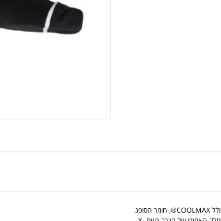
גרבי סד ברך באורך מלא מיועדים ללבישה מתחת למגן הברך, החלק העליון כולל COOLMAX®, חומר הסופג
ומנדף לחות אל החלק החיצוני של הבד מתאדה במהירות ושמור עליך יבש, בחלק האחורי של הגרב רשת X-