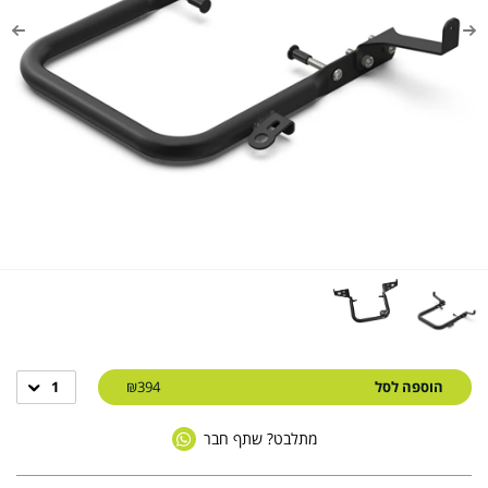
הוספה לסל
₪394
1
מתלבט? שתף חבר