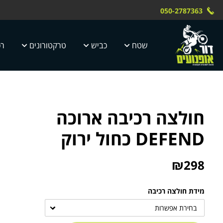
Skip to Content
Contact Us
משלוח חינם עד הבית תוך 4 ימי עסק
 טוק dor motor
050-2787363
5 ימי עסקים
שטח
כביש
טרקטורונים
רכ
חולצה רכיבה ארוכה
DEFEND כחול ירוק
₪
298
מידת חולצה רכיבה
בחירת אפשרות