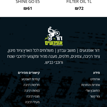
SHINE GO E5
FILTER OIL 1L
₪61
₪72
דור אופנועים | מושב עבדון | משלוחים לכל הארץ ציוד מיגון,
ציוד רכיבה, צמיגים, חלפים, מענה מהיר ומקצועי לרוכבי שטח
ורוכבי כביש.
מידע
קישורים מהירים
אודותינו
קסדות לאופנוע
אחריות והחזרות
חליפות רכיבה
החשבון שלי
כפפות רכיבה
צור קשר
מגפי רכיבה
מעילי רכיבה