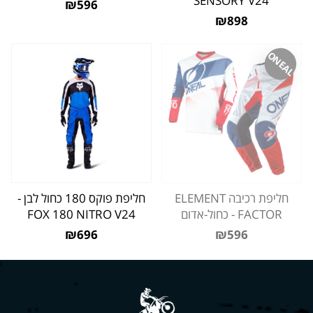
SENSORY V24
₪596
₪898
ONEAL
חליפת רכיבה ELEMENT
חליפת פוקס 180 כחול לבן -
FACTOR - כחול-אדום
FOX 180 NITRO V24
₪696
₪596