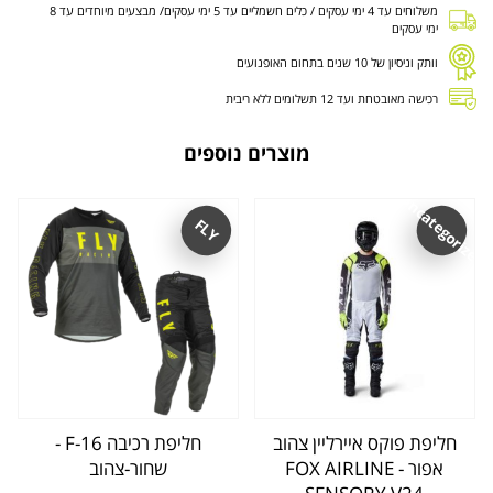
משלוחים עד 4 ימי עסקים / כלים חשמליים עד 5 ימי עסקים/ מבצעים מיוחדים עד 8
ימי עסקים
וותק וניסיון של 10 שנים בתחום האופנועים
רכישה מאובטחת ועד 12 תשלומים ללא ריבית
מוצרים נוספים
Uncategorized
FLY
חליפת פוקס איירליין צהוב
חליפת רכיבה F-16 -
אפור - FOX AIRLINE
שחור-צהוב