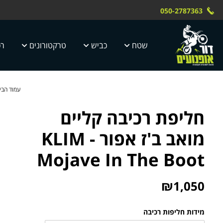
Skip to Content
Contact Us
משלוח חינם עד הבית תוך 4 ימי עסק
 טוק dor motor
050-2787363
5 ימי עסקים
שטח
כביש
טרקטורונים
רכ
עמוד הבי
חליפת רכיבה קליים
מואב ב'ז אפור - KLIM
Mojave In The Boot
₪
1,050
מידות חליפות רכיבה