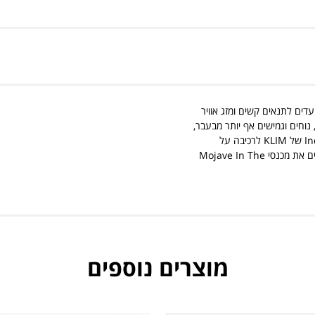
, המיועדים לתנאים קשים ומזג אוויר
וחים וגמישים אף יותר מבעבר,
וכעת משתמשים באותה רשת Karbonite™ שנמצאת בבגדי החוץ Induction של KLIM לרכיבה על
אופנועים ברחוב. פאנלים עמידים נוספים מ-840D, אזורי מתיחה וכיסים הופכים את מכנסי Mojave In The
מוצרים נוספים