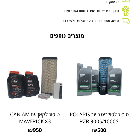
ימי עסקים
וותק וניסיון של 10 שנים בתחום האופנועים
רכישה מאובטחת ועד 12 תשלומים ללא ריבית
מוצרים נוספים
טיפול לפולריס רייזר POLARIS
טיפול לקאן אם CAN AM
MAVERICK X3
RZR 900S/1000S
₪950
₪500