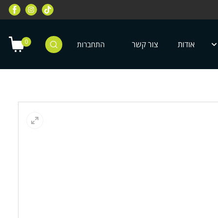
יוד מיגון לילדים ונוער עם מיטב המותגים
חפשו אותנו בטיק טוק dor motor
0
אודות
צור קשר
התחברות