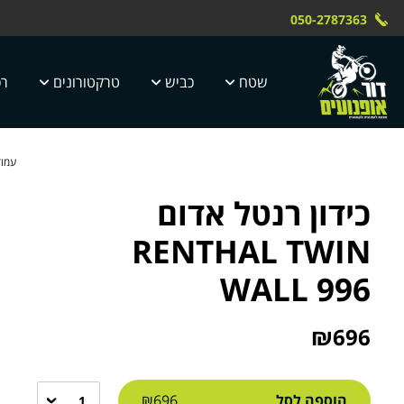
Skip to Content
Contact Us
משלוח חינם עד הבית תוך 4 ימי עסקים, כלים חשמליים עד
משלוח חינם עד הבית תוך 8 ימי ע
050-2787363
מי עסקים
מיוחדים
שטח
כביש
טרקטורונים
רכ
עמוד
כידון רנטל אדום
RENTHAL TWIN
WALL 996
₪
696
הוספה לסל
₪696
1