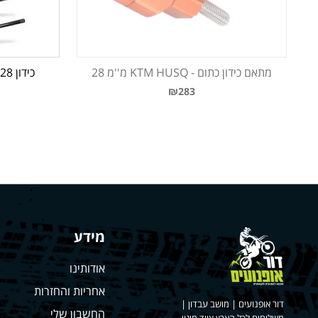
מתאם כידון כתום - KTM HUSQ מ''מ 28
כידון 28 מ''מ פטבר SCAR RACING
₪283
מידע
אודותינו
אחריות והחזרות
דור אופנועים | מושב עבדון |
החשבון שלי