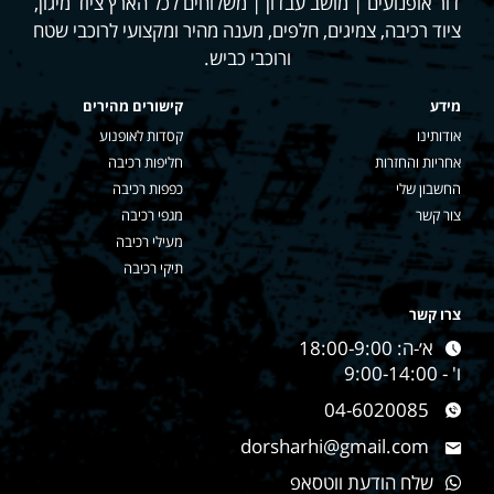
דור אופנועים | מושב עבדון | משלוחים לכל הארץ ציוד מיגון,
ציוד רכיבה, צמיגים, חלפים, מענה מהיר ומקצועי לרוכבי שטח
ורוכבי כביש.
מידע
קישורים מהירים
אודותינו
קסדות לאופנוע
אחריות והחזרות
חליפות רכיבה
החשבון שלי
כפפות רכיבה
צור קשר
מגפי רכיבה
מעילי רכיבה
תיקי רכיבה
צרו קשר
א׳-ה: 18:00-9:00
ו' - 9:00-14:00
04-6020085
dorsharhi@gmail.com
שלח הודעת ווטסאפ