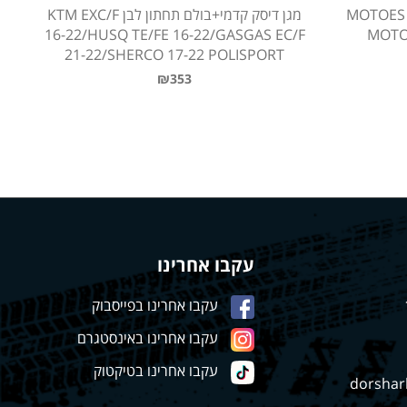
מגן דיסק אחורי+ תושבת קליפר MOTOES
מגן דיסק קדמי+בולם תחתון לבן KTM EXC/F
16-22/HUSQ TE/FE 16-22/GASGAS EC/F
MOTO
21-22/SHERCO 17-22 POLISPORT
₪353
עקבו אחרינו
עקבו אחרינו בפייסבוק
עקבו אחרינו באינסטגרם
עקבו אחרינו בטיקטוק
dorshar