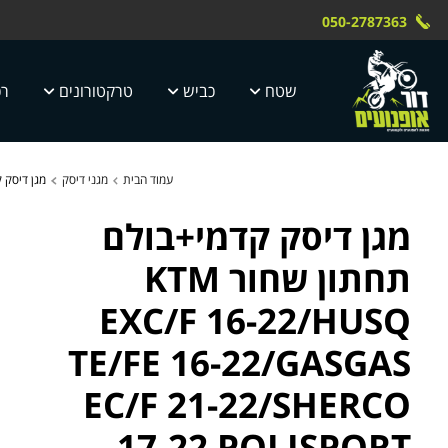
Skip to Content
Contact Us
משלוח חינם עד הבית תוך 4 ימי עסק
 טוק dor motor
050-2787363
5 ימי עסקים
שטח
כביש
טרקטורונים
רכ
עמוד הבית
מגני דיסק
מגן דיסק קדמי+בולם תחתון שחור 
מגן דיסק קדמי+בולם
תחתון שחור KTM
EXC/F 16-22/HUSQ
TE/FE 16-22/GASGAS
EC/F 21-22/SHERCO
17-22 POLISPORT