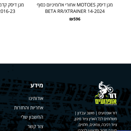
מגן דיסק MOTOES אחורי אלומיניום כסוף
6-23 KTM / HUSQ / GASGAS
BETA RR/XTRAINER 14-2024
₪596
מידע
אודותינו
אחריות והחזרות
דור אופנועים | מושב עבדון |
החשבון שלי
משלוחים לכל הארץ ציוד מיגון,
ציוד רכיבה, צמיגים, חלפים,
צור קשר
מענה מהיר ומקצועי לרוכבי