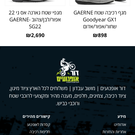
מגף רכיבה שטח GAERNE
מגפי שטח גארנה אס גי 22
Goodyear GX1
אפור/לבן/צהוב -GAERNE
שחור/אפור/אדום
SG22
₪2,690
₪898
דור אופנועים | מושב עבדון | משלוחים לכל הארץ ציוד מיגון,
ציוד רכיבה, צמיגים, חלפים, מענה מהיר ומקצועי לרוכבי שטח
ורוכבי כביש.
מידע
קישורים מהירים
אודותינו
קסדות לאופנוע
אחריות והחזרות
חליפות רכיבה