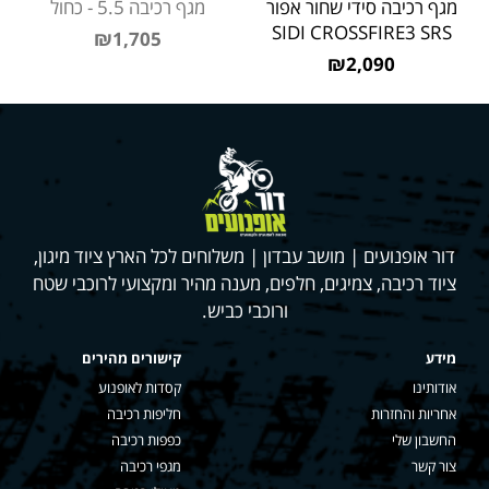
מגף רכיבה סידי שחור אפור
מגף רכיבה 5.5 - כחול
SIDI CROSSFIRE3 SRS
₪1,705
₪2,090
דור אופנועים | מושב עבדון | משלוחים לכל הארץ ציוד מיגון,
ציוד רכיבה, צמיגים, חלפים, מענה מהיר ומקצועי לרוכבי שטח
ורוכבי כביש.
מידע
קישורים מהירים
אודותינו
קסדות לאופנוע
אחריות והחזרות
חליפות רכיבה
החשבון שלי
כפפות רכיבה
צור קשר
מגפי רכיבה