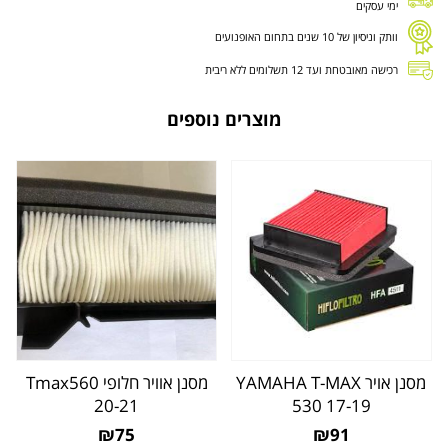
ימי עסקים
וותק וניסיון של 10 שנים בתחום האופנועים
רכישה מאובטחת ועד 12 תשלומים ללא ריבית
מוצרים נוספים
מסנן אויר YAMAHA T-MAX
מסנן אוויר חלופי Tmax560
20-21
530 17-19
₪75
₪91