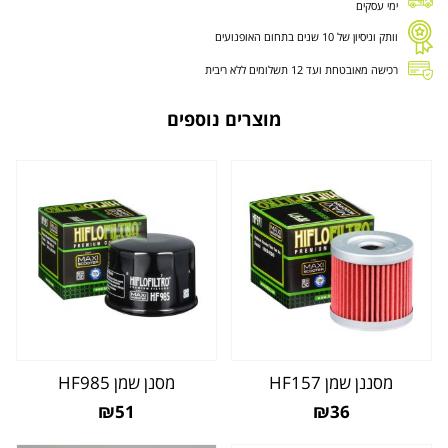
ימי עסקים
וותק וניסיון של 10 שנים בתחום האופנועים
רכישה מאובטחת ועד 12 תשלומים ללא ריבית
מוצרים נוספים
מסננן שמן HF157
מסנן שמן HF985
₪51
₪36