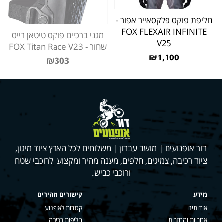
חליפת פוקס פלקסאייר אפור -
FOX FLEXAIR INFINITE
מגני ברכיים פוקס טיטאן רייס
V25
שחור - FOX Titan Race V23
₪1,100
₪303
דור אופנועים | מושב עבדון | משלוחים לכל הארץ ציוד מיגון,
ציוד רכיבה, צמיגים, חלפים, מענה מהיר ומקצועי לרוכבי שטח
ורוכבי כביש.
מידע
קישורים מהירים
אודותינו
קסדות לאופנוע
אחריות והחזרות
חליפות רכיבה