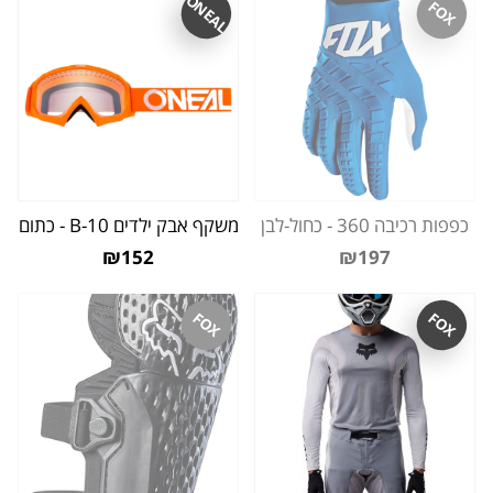
ONEAL
FOX
כפפות רכיבה 360 - כחול-לבן
משקף אבק ילדים B-10 - כתום
₪152
₪197
FOX
FOX