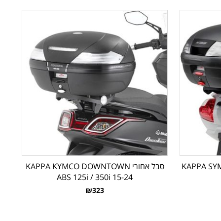
KAPPA SYM MA
סבל אחורי KAPPA KYMCO DOWNTOWN
ABS 125i / 350i 15-24
₪323