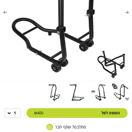
הוספה לסל
₪400
1
מתלבט? שתף חבר