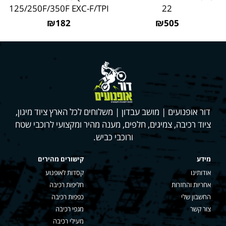
125/250F/350F EXC-F/TPI
22
₪182
₪505
דור אופנועים | מושב עבדון | משלוחים לכל הארץ ציוד מיגון,
ציוד רכיבה, צמיגים, חלפים, מענה מהיר ומקצועי לרוכבי שטח
ורוכבי כביש.
מידע
קישורים מהירים
אודותינו
קסדות לאופנוע
אחריות והחזרות
חליפות רכיבה
החשבון שלי
כפפות רכיבה
צור קשר
מגפי רכיבה
מעילי רכיבה