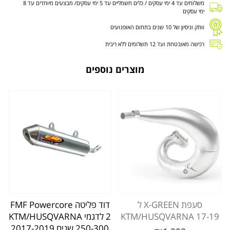
משלוחים עד 4 ימי עסקים / כלים חשמליים עד 5 ימי עסקים/ מבצעים מיוחדים עד 8
ימי עסקים
וותק וניסיון של 10 שנים בתחום האופנועים
רכישה מאובטחת ועד 12 תשלומים ללא ריבית
מוצרים נוספים
סעפת X-GREEN ל
דוד פליטה FMF Powercore
KTM/HUSQVARNA 17-19
2 לדגמי KTM/HUSQVARNA
250-300 שנים 2017-2019