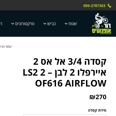
Skip to Content
Contact Us
משלוח חינם עד הבית תוך 4 ימי עסק
 טוק dor motor
050-2787363
5 ימי עסקים
שטח
כביש
טרקטורונים
רכ
עמוד הבי
קסדה 3/4 אל אס 2
איירפלו 2 לבן – 2 LS2
OF616 AIRFLOW
₪
270
מידת קסדה