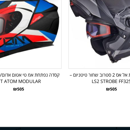
קסדה נפתחת אל אס 2 סטרוב שחור טיטניום –
קסדה נפתחת אמ טי אטום אדום/ כ
T ATOM MODULAR
LS2 STROBE FF32
₪505
₪505