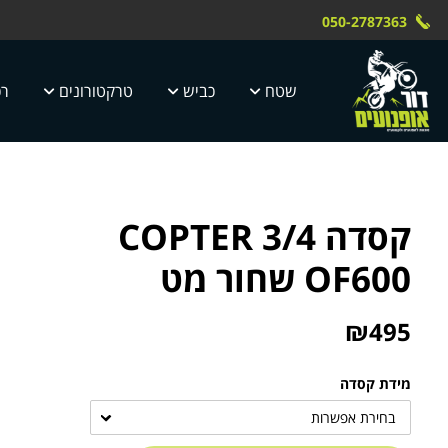
Skip to Content
Contact Us
משלוח חינם עד הבית תוך 4 ימי עסק
 טוק dor motor
050-2787363
5 ימי עסקים
שטח
כביש
טרקטורונים
רכ
קסדה 3/4 COPTER
OF600 שחור מט
₪
495
מידת קסדה
בחירת אפשרות