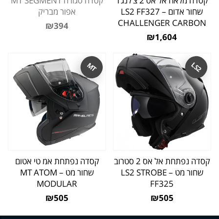
קסדה מלאה אל אס 2 צ’לנג’ר
קסדה סגורה MT SEGMENT
שחור אדום – LS2 FF327
אפור מבריק
CHALLENGER CARBON
₪394
₪1,604
LS2
MT
קסדה נפתחת אל אס 2 סטרוב
קסדה נפתחת אמ טי אטום
שחור מט – LS2 STROBE
שחור מט – MT ATOM
MODULAR
FF325
₪505
₪505