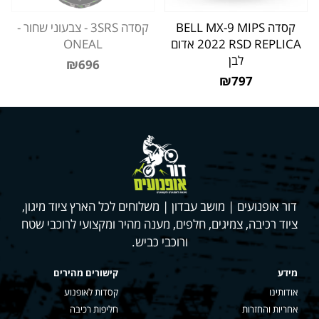
קסדה BELL MX-9 MIPS
קסדה 3SRS - צבעוני שחור -
2022 RSD REPLICA אדום
ONEAL
לבן
₪696
₪797
דור אופנועים | מושב עבדון | משלוחים לכל הארץ ציוד מיגון,
ציוד רכיבה, צמיגים, חלפים, מענה מהיר ומקצועי לרוכבי שטח
ורוכבי כביש.
מידע
קישורים מהירים
אודותינו
קסדות לאופנוע
אחריות והחזרות
חליפות רכיבה