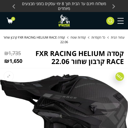
Skip to Content
Contact Us
עסקים, כלים חשמליים
משלוח חינם עד הבית תוך 8 ימי עסקים בזמני מבצעים
מחלקת 
מיוחדים
0
עמוד הבית
כל הקסדות
קסדות שטח
קסדה FXR RACING HELIUM RACE קרבון שחור
22.06
קסדה FXR RACING HELIUM
המ
₪
1,735
RACE קרבון שחור 22.06
המ
המ
₪
1,650
הי
הנ
הו
5.
SALE
0.