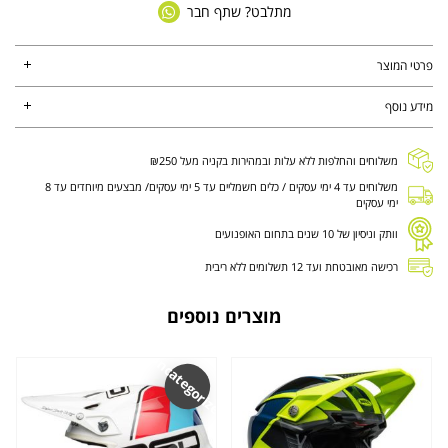
מתלבט? שתף חבר
פרטי המוצר
מידע נוסף
משלוחים והחלפות ללא עלות ובמהירות בקניה מעל ₪250
משלוחים עד 4 ימי עסקים / כלים חשמליים עד 5 ימי עסקים/ מבצעים מיוחדים עד 8
ימי עסקים
וותק וניסיון של 10 שנים בתחום האופנועים
רכישה מאובטחת ועד 12 תשלומים ללא ריבית
מוצרים נוספים
Uncategorized