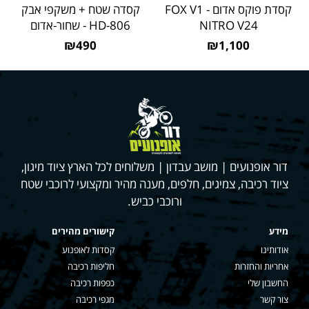
קסדת פוקס אדום - FOX V1
קסדה שטח + משקפי אבק
NITRO V24
HD-806 - שחור-אדום
₪490
₪1,100
דור אופנועים | מושב עבדון | משלוחים לכל הארץ ציוד מיגון,
ציוד רכיבה, צמיגים, חלפים, מענה מהיר ומקצועי לרוכבי שטח
ורוכבי כביש.
מידע
קישורים מהירים
אודותינו
קסדות לאופנוע
אחריות והחזרות
חליפות רכיבה
החשבון שלי
כפפות רכיבה
צור קשר
מגפי רכיבה