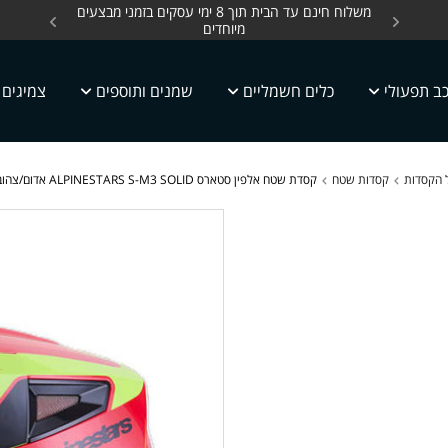
ים, כלים חשמליים עד
משלוח חינם עד הבית תוך 8 ימי עסקים בזמני מבצעים
מחלקת 
מיוחדים
ב תפעולי
כלים חשמליים
שמנים ותוספים
צמיגים
 הקסדות
קסדות שטח
קסדת שטח אלפין סטארס ALPINESTARS S-M3 SOLID אדום/צהוב/שחור