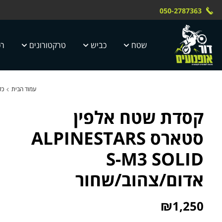
Skip to Content
Contact Us
משלוח חינם עד הבית תוך 4 ימי עסק
 טוק dor motor
050-2787363
5 ימי עסקים
שטח
כביש
טרקטורונים
רכ
עמוד הבית
כל
קסדת שטח אלפין
סטארס ALPINESTARS
S-M3 SOLID
אדום/צהוב/שחור
₪
1,250