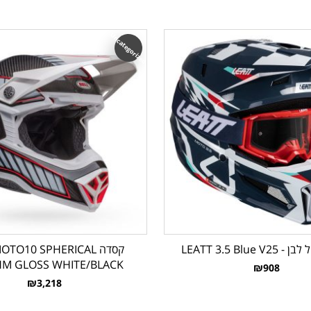
Uncategorized
LEATT 3.5 Blue 
קסדה OTO10 SPHERICAL
M GLOSS WHITE/BLACK
₪908
₪3,218