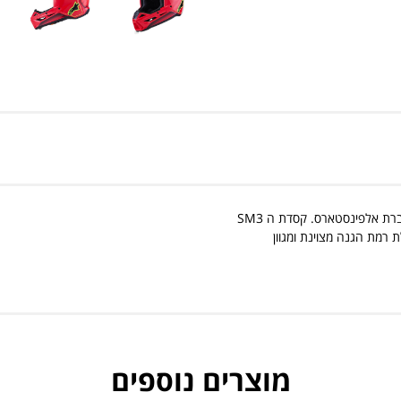
דגם חדש של קסדת שטח מקצועית לרכיבת אינדורו או מוטוקרוס, מתוצרת חברת אלפינסטארס. קסדת ה SM3
רמת הגנה מצוינת ומגוון
מוצרים נוספים