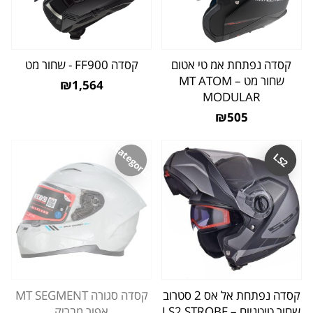
קסדה נפתחת אמ טי אטום
קסדה FF900 - שחור מט
שחור מט – MT ATOM
₪1,564
MODULAR
₪505
Uncategorized
LS2
קסדה נפתחת אל אס 2 סטרוב
קסדה סגורה MT SEGMENT
שחור טיטניום – LS2 STROBE
אפור מבריק