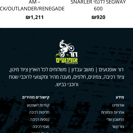
SEGWAY לדגמי SNARLER
AM –
CK/OUTLANDER/RENEGADE
600
₪1,211
₪920
דור אופנועים | מושב עבדון | משלוחים לכל הארץ ציוד מיגון,
ציוד רכיבה, צמיגים, חלפים, מענה מהיר ומקצועי לרוכבי שטח
ורוכבי כביש.
מידע
קישורים מהירים
אודותינו
קסדות לאופנוע
אחריות והחזרות
חליפות רכיבה
החשבון שלי
כפפות רכיבה
צור קשר
מגפי רכיבה