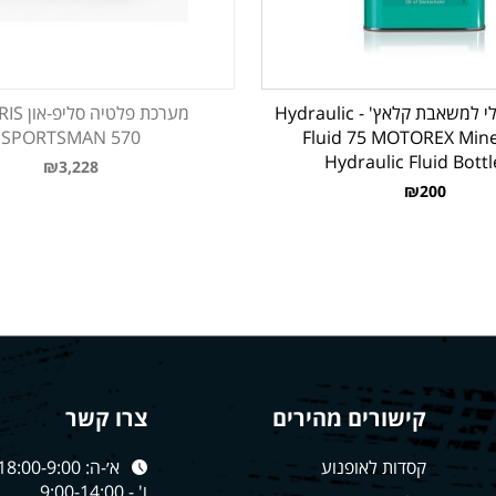
נוזל הידראולי למשאבת קלאץ' - Hydraulic
מערכת פלטי
SPORTSMAN 570
Fluid 75 MOTOREX Miner
Hydraulic Fluid Bottl
₪3,228
₪200
קישורים מהירים
צרו קשר
קסדות לאופנוע
א׳-ה: 18:00-9:00
ו' - 9:00-14:00