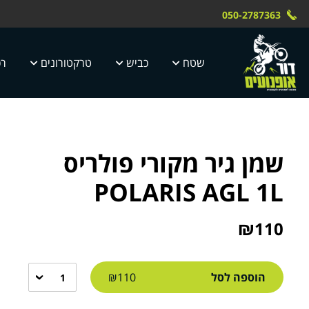
Skip to Content
Contact Us
משלוח חינם עד הבית תוך 4 ימי עסק
 טוק dor motor
050-2787363
5 ימי עסקים
שטח
כביש
טרקטורונים
רכ
שמן גיר מקורי פולריס
POLARIS AGL 1L
₪
110
הוספה לסל
₪110
1