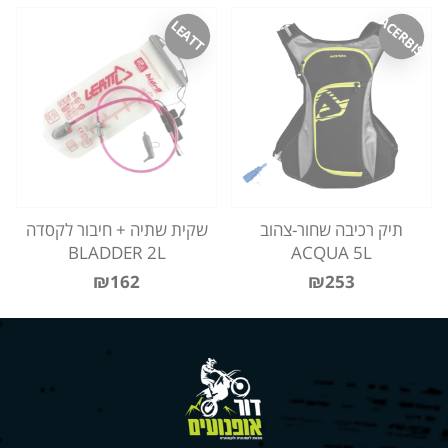
ACERBIS
LEATT
תיק רכיבה שחור-צהוב
שקית שתיה + חיבור לקסדה
BLADDER 2L
ACQUA 5L
₪162
₪253