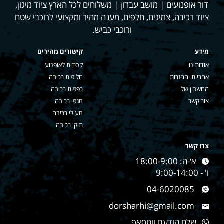
דור אופנועים | מושב עבדון | משלוחים לכל הארץ ציוד מיגון,
ציוד רכיבה, צמיגים, חלפים, מענה מהיר ומקצועי לרוכבי שטח
ורוכבי כביש.
מידע
קישורים מהירים
אודותינו
קסדות לאופנוע
אחריות והחזרות
חליפות רכיבה
החשבון שלי
כפפות רכיבה
צור קשר
מגפי רכיבה
מעילי רכיבה
תיקי רכיבה
צרו קשר
א׳-ה: 18:00-9:00
ו' - 9:00-14:00
04-6020085
dorsharhi@gmail.com
שלח הודעת ווטסאפ