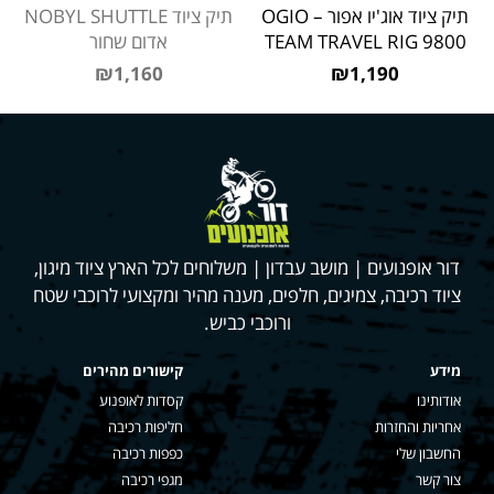
תיק ציוד אוג'יו אפור – OGIO
תיק ציוד NOBYL SHUTTLE
TEAM TRAVEL RIG 9800
אדום שחור
₪1,160
₪1,190
דור אופנועים | מושב עבדון | משלוחים לכל הארץ ציוד מיגון,
ציוד רכיבה, צמיגים, חלפים, מענה מהיר ומקצועי לרוכבי שטח
ורוכבי כביש.
מידע
קישורים מהירים
אודותינו
קסדות לאופנוע
אחריות והחזרות
חליפות רכיבה
החשבון שלי
כפפות רכיבה
צור קשר
מגפי רכיבה